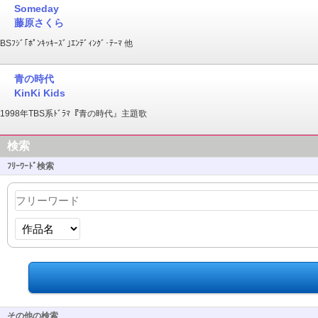
Someday
藤原さくら
BSﾌｼﾞ｢ﾎﾟﾝｷｯｷｰｽﾞ｣ｴﾝﾃﾞｨﾝｸﾞ･ﾃｰﾏ 他
青の時代
KinKi Kids
1998年TBS系ﾄﾞﾗﾏ『青の時代』主題歌
検索
ﾌﾘｰﾜｰﾄﾞ検索
その他の検索