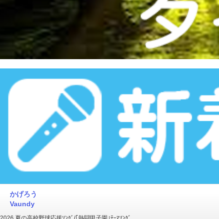
かげろう
Vaundy
2026 夏の高校野球応援ｿﾝｸﾞ/｢熱闘甲子園｣ﾃｰﾏｿﾝｸﾞ