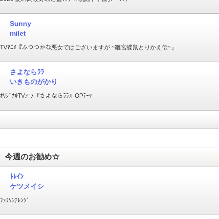
Sunny
milet
TVｱﾆﾒ『ふつつかな悪女ではございますが ~雛宮蝶鼠とりかえ伝~』
さよならﾗﾗ
いきものがかり
ｵﾘｼﾞﾅﾙTVｱﾆﾒ『さよならﾗﾗ』OPﾃｰﾏ
今週のお勧め☆
ﾄﾚｲﾝ
ケツメイシ
ﾌｧﾐｿﾝｱﾚﾝｼﾞ